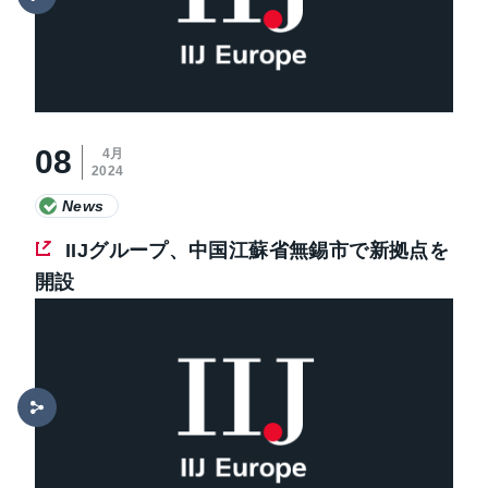
08
4月
2024
News
IIJグループ、中国江蘇省無錫市で新拠点を
開設