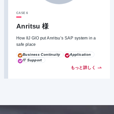
CASE 6
Anritsu 様
How IIJ GIO put Anritsu’s SAP system in a
safe place
Business Continuity
Application
IT Support
もっと詳しく